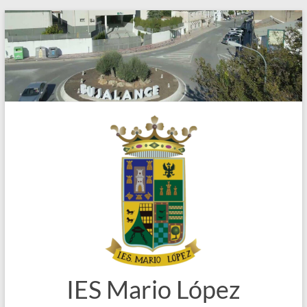
Saltar
al
contenido
IES Mario López