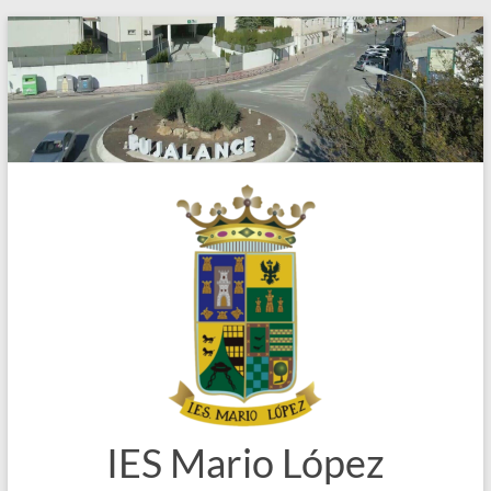
Saltar
al
contenido
IES Mario López