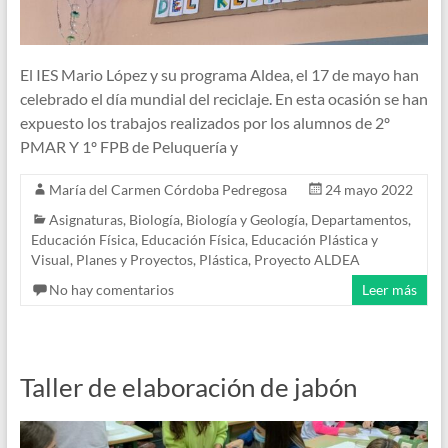
El IES Mario López y su programa Aldea, el 17 de mayo han
celebrado el día mundial del reciclaje. En esta ocasión se han
expuesto los trabajos realizados por los alumnos de 2º
PMAR Y 1º FPB de Peluquería y
María del Carmen Córdoba Pedregosa
24 mayo 2022
Asignaturas
,
Biología
,
Biología y Geología
,
Departamentos
,
Educación Física
,
Educación Física
,
Educación Plástica y
Visual
,
Planes y Proyectos
,
Plástica
,
Proyecto ALDEA
No hay comentarios
Leer más
Taller de elaboración de jabón