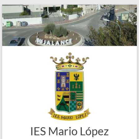
Saltar
al
contenido
IES Mario López