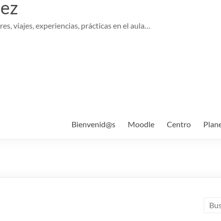
pez
es, viajes, experiencias, prácticas en el aula…
Bienvenid@s
Moodle
Centro
Plan