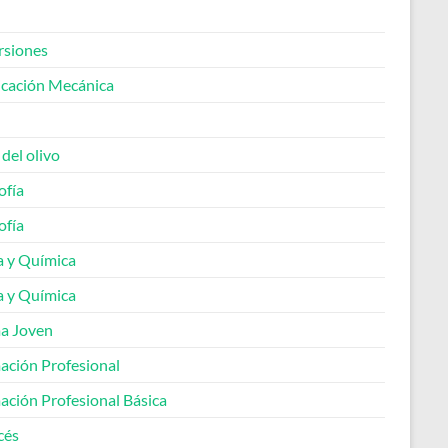
rsiones
icación Mecánica
 del olivo
ofía
ofía
a y Química
a y Química
a Joven
ación Profesional
ación Profesional Básica
cés