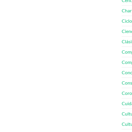
Cent
Char
Cicl
Cien
Clási
Comp
Comp
Conc
Cons
Coro
Cuid
Cult
Cult