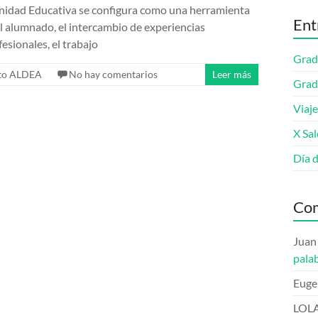
idad Educativa se configura como una herramienta
Ent
el alumnado, el intercambio de experiencias
fesionales, el trabajo
Grad
to ALDEA
No hay comentarios
Leer más
Grad
Viaje
X Sa
Día 
Com
Juan
pala
Euge
LOL