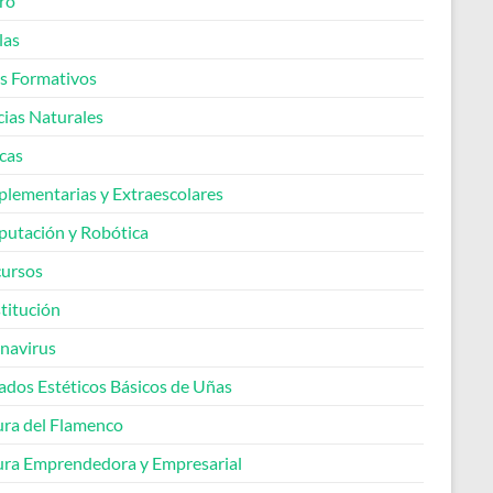
ro
las
os Formativos
cias Naturales
cas
lementarias y Extraescolares
utación y Robótica
ursos
titución
navirus
ados Estéticos Básicos de Uñas
ura del Flamenco
ura Emprendedora y Empresarial