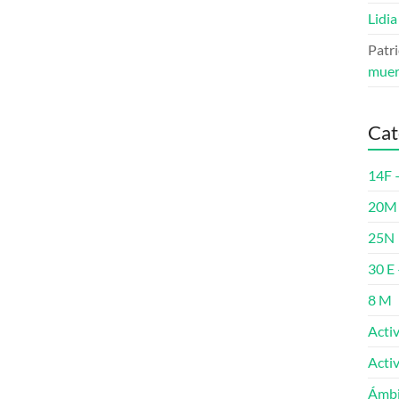
Lidia
Patri
muer
Cat
14F 
20M 
25N
30 E 
8 M
Acti
Acti
Ámbi