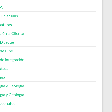
A
ucía Skills
naturas
ión al Cliente
 D Jaque
 de Cine
de integración
oteca
gía
gía y Geología
gía y Geología
peonatos