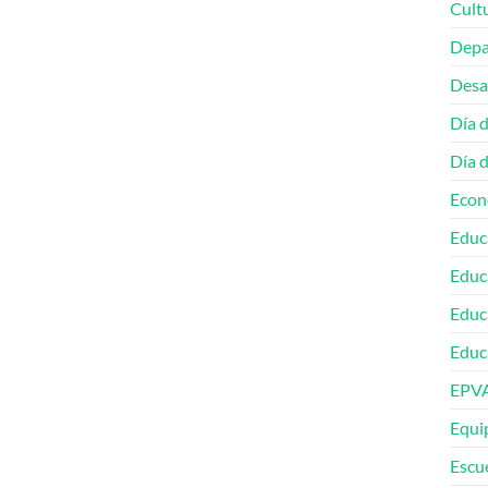
Cult
Depa
Desa
Día 
Día 
Econ
Educ
Educ
Educ
Educa
EPV
Equip
Escu