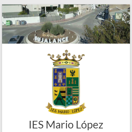
Saltar
al
contenido
IES Mario López