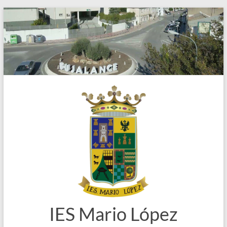
Saltar
al
contenido
IES Mario López