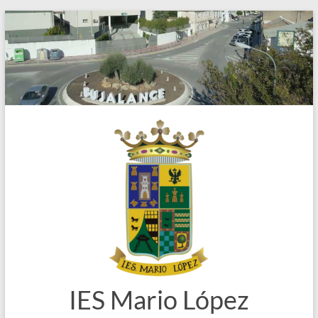
Saltar
al
contenido
IES Mario López