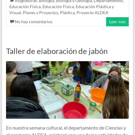
Asignaturas
,
Biología
,
Biología y Geología
,
Departamentos
,
Educación Física
,
Educación Física
,
Educación Plástica y
Visual
,
Planes y Proyectos
,
Plástica
,
Proyecto ALDEA
No hay comentarios
Leer más
Taller de elaboración de jabón
En nuestra semana cultural, el departamento de Ciencias y
el programa ALDEA, colaboró con una de las actividades de