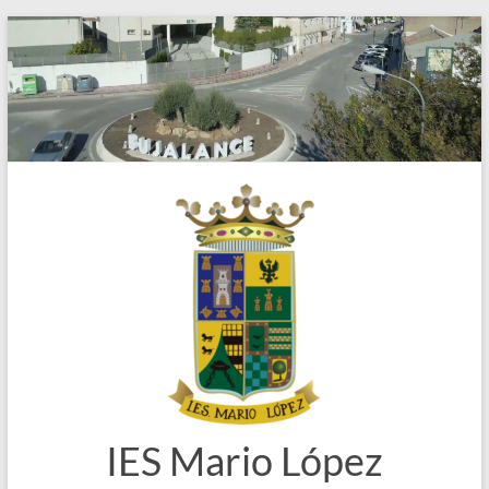
Saltar
al
contenido
IES Mario López