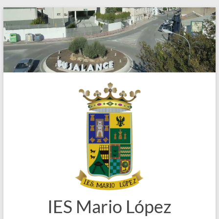
Saltar
al
contenido
IES Mario López