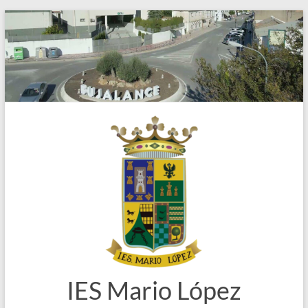
Saltar
al
contenido
IES Mario López