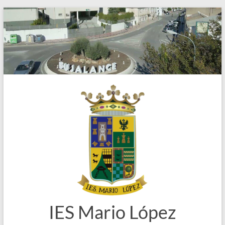
Saltar
al
contenido
IES Mario López