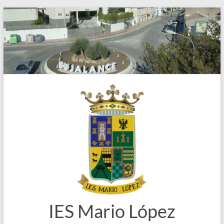
Saltar
al
contenido
IES Mario López