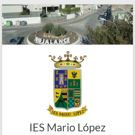
Saltar
al
contenido
IES Mario López