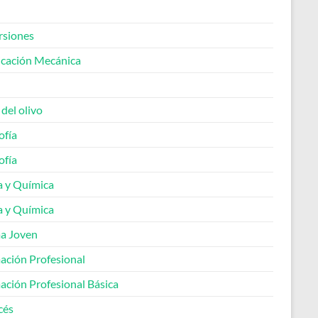
rsiones
icación Mecánica
 del olivo
ofía
ofía
a y Química
a y Química
a Joven
ación Profesional
ación Profesional Básica
cés