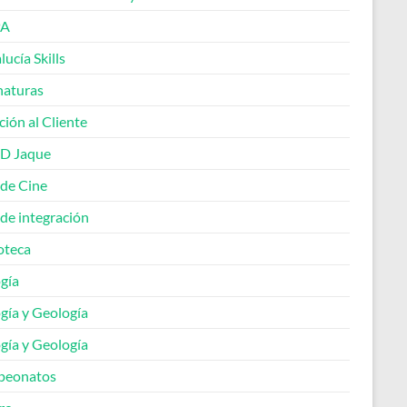
A
ucía Skills
naturas
ión al Cliente
 D Jaque
 de Cine
de integración
oteca
gía
gía y Geología
gía y Geología
peonatos