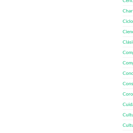
Cent
Char
Cicl
Cien
Clási
Comp
Comp
Conc
Cons
Coro
Cuid
Cult
Cult