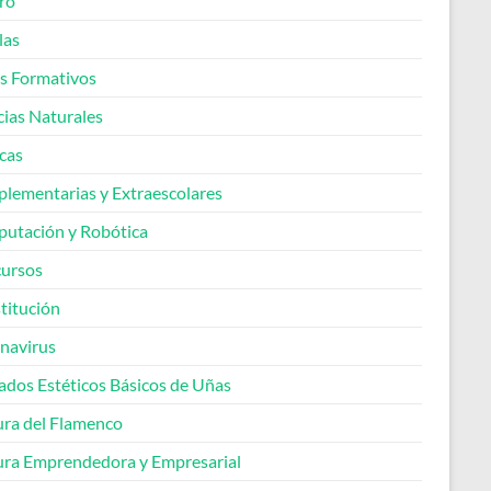
ro
las
os Formativos
cias Naturales
cas
lementarias y Extraescolares
utación y Robótica
ursos
titución
navirus
ados Estéticos Básicos de Uñas
ura del Flamenco
ura Emprendedora y Empresarial