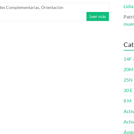
Lidia
des Complementarias
,
Orientación
Leer más
Patri
muer
Cat
14F 
20M 
25N
30 E 
8 M
Acti
Acti
Ámbi