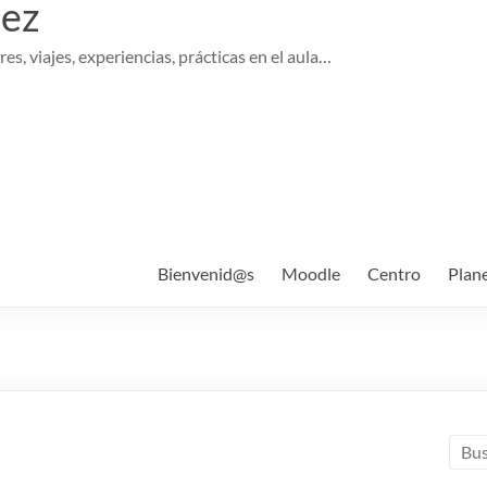
pez
es, viajes, experiencias, prácticas en el aula…
Bienvenid@s
Moodle
Centro
Plan
a