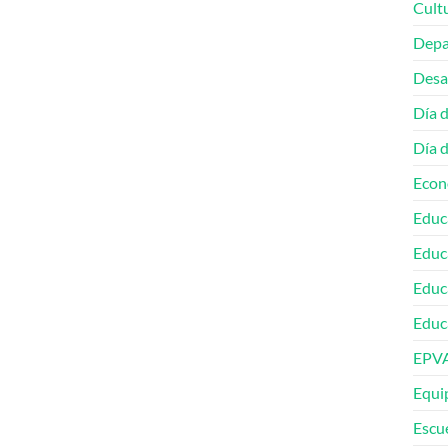
Cult
Depa
Desa
Día 
Día 
Econ
Educ
Educ
Educ
Educa
EPV
Equip
Escu