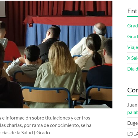
Ent
Grad
Grad
Viaje
X Sa
Día 
Com
Juan
pala
 e información sobre titulaciones y centros
Euge
 las charlas, por rama de conocimiento, se ha
cias de la Salud ( Grado
LOL