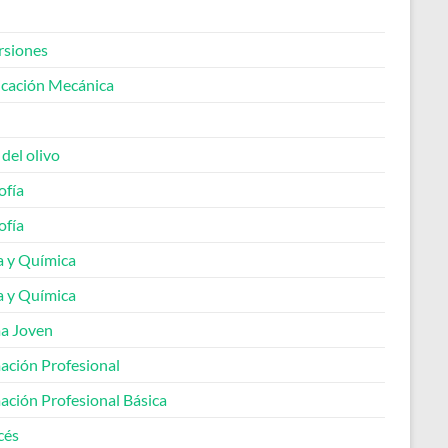
rsiones
icación Mecánica
 del olivo
ofía
ofía
a y Química
a y Química
a Joven
ación Profesional
ación Profesional Básica
cés