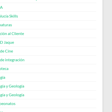
A
ucía Skills
naturas
ión al Cliente
 D Jaque
 de Cine
de integración
oteca
gía
gía y Geología
gía y Geología
peonatos