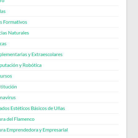
ro
las
os Formativos
cias Naturales
cas
lementarias y Extraescolares
utación y Robótica
ursos
titución
navirus
ados Estéticos Básicos de Uñas
ura del Flamenco
ura Emprendedora y Empresarial