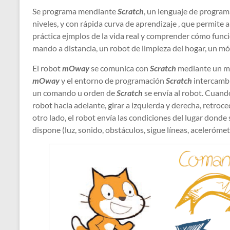
Se programa mendiante
Scratch
, un lenguaje de program
niveles, y con rápida curva de aprendizaje , que permit
práctica ejmplos de la vida real y comprender cómo fun
mando a distancia, un robot de limpieza del hogar, un móvi
El robot
mOway
se comunica con
Scratch
mediante un mó
mOway
y el entorno de programación
Scratch
intercambi
un comando u orden de
Scratch
se envía al robot. Cuando
robot hacia adelante, girar a izquierda y derecha, retroce
otro lado, el robot envía las condiciones del lugar dond
dispone (luz, sonido, obstáculos, sigue líneas, acelerómetr