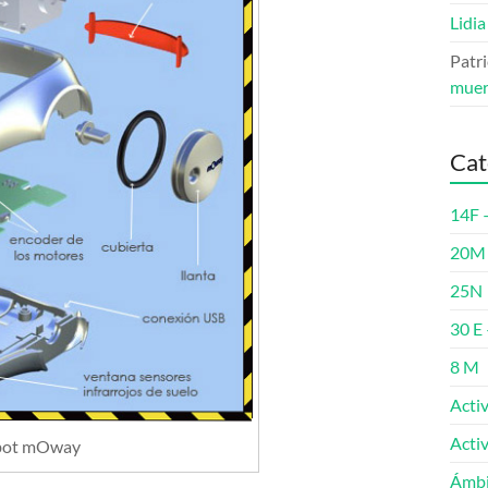
Lidia
Patri
muer
Cat
14F 
20M 
25N
30 E 
8 M
Acti
Acti
obot mOway
Ámbi