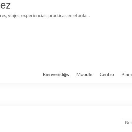
pez
es, viajes, experiencias, prácticas en el aula…
Bienvenid@s
Moodle
Centro
Plan