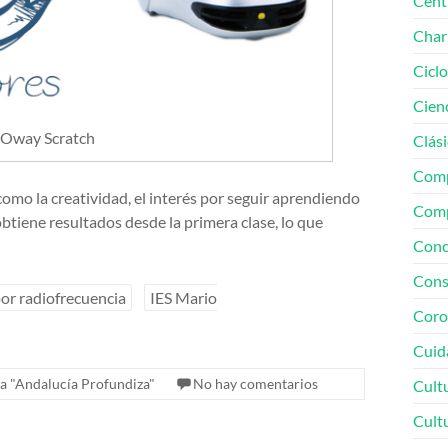
Cent
Char
Cicl
Cien
Oway Scratch
Clási
Comp
como la creatividad, el interés por seguir aprendiendo
Comp
obtiene resultados desde la primera clase, lo que
Conc
Cons
or radiofrecuencia
IES Mario
Coro
Cuid
 "Andalucía Profundiza"
No hay comentarios
Cult
Cult