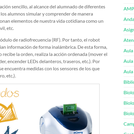
ación sencillo, al alcance del alumnado de diferentes
AMP
e a los alumnos simular y comprender de manera
Andal
cionan elementos de nuestra vida cotidiana como un
l, etc.
Asig
dulo de radiofrecuencia (RF). Por tanto, el robot
Atenc
an información de forma inalámbrica. De esta forma,
Aula
 recibe la orden, realiza la acción ordenada (mover el
Aula
der, encender LEDs delanteros, traseros, etc.). Por
e se encuentra medidas con los sensores de los que
Aula 
o, etc.).
Bibli
Biolo
Biolo
Biolo
Cam