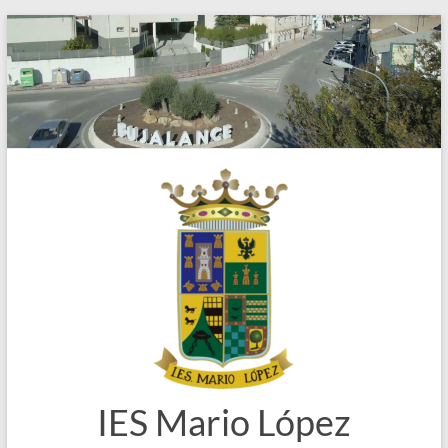
Saltar
al
contenido
IES Mario López