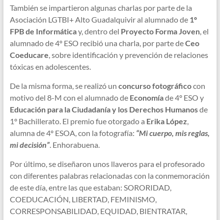
También se impartieron algunas charlas por parte de la
Asociación LGTBI+ Alto Guadalquivir al alumnado de
1º
FPB de Informática
y, dentro del
Proyecto Forma Joven
, el
alumnado de 4º ESO recibió una charla, por parte de
Ceo
Coeducare
, sobre identificación y prevención de relaciones
tóxicas en adolescentes.
De la misma forma, se realizó un
concurso fotográfico
con
motivo del 8-M con el alumnado de
Economía
de 4º ESO y
Educación para la Ciudadanía y los Derechos Humanos
de
1º Bachillerato. El premio fue otorgado a
Erika López
,
alumna de 4º ESOA, con la fotografía:
“Mi cuerpo, mis reglas,
mi decisión”
. Enhorabuena.
Por último, se diseñaron unos llaveros para el profesorado
con diferentes palabras relacionadas con la conmemoración
de este día, entre las que estaban: SORORIDAD,
COEDUCACIÓN, LIBERTAD, FEMINISMO,
CORRESPONSABILIDAD, EQUIDAD, BIENTRATAR,