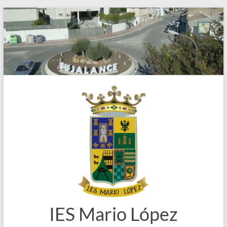
Saltar
al
contenido
IES Mario López