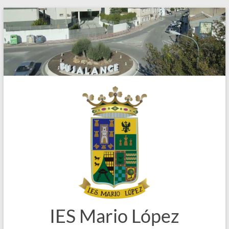
Saltar
al
contenido
IES Mario López