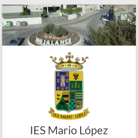
Saltar
al
contenido
IES Mario López