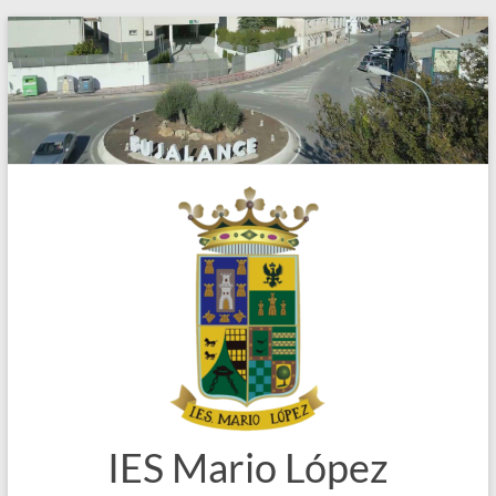
Saltar
al
contenido
IES Mario López