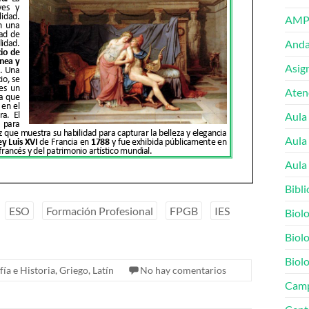
AMP
Andal
Asig
Atenc
Aula
Aula
Aula 
Bibli
ESO
Formación Profesional
FPGB
IES
Biolo
Biolo
Biolo
ía e Historia
,
Griego
,
Latín
No hay comentarios
Cam