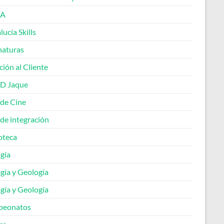
A
ucía Skills
naturas
ión al Cliente
 D Jaque
 de Cine
de integración
oteca
gía
gía y Geología
gía y Geología
peonatos