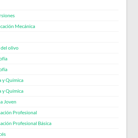
rsiones
icación Mecánica
 del olivo
ofía
ofía
a y Química
a y Química
a Joven
ación Profesional
ación Profesional Básica
cés