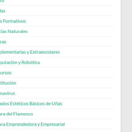
ro
las
os Formativos
cias Naturales
cas
lementarias y Extraescolares
utación y Robótica
ursos
titución
navirus
ados Estéticos Básicos de Uñas
ura del Flamenco
ura Emprendedora y Empresarial