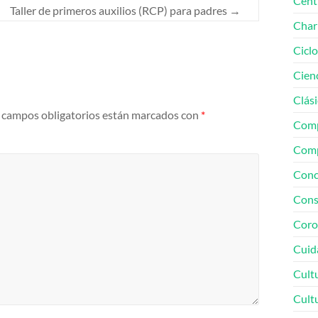
Cent
Taller de primeros auxilios (RCP) para padres
→
Char
Cicl
Cien
Clási
 campos obligatorios están marcados con
*
Comp
Comp
Conc
Cons
Coro
Cuid
Cult
Cult