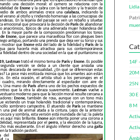
Lidia
Patri
muer
Cat
14F 
20M 
25N
30 E 
8 M
Acti
Acti
Ámbi