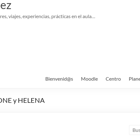
pez
es, viajes, experiencias, prácticas en el aula…
Bienvenid@s
Moodle
Centro
Plan
ENONE y HELENA