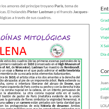
de los amores del príncipe troyano
Paris
, tema de
Ent
icas. El holandés
Pieter Lastman
y el francés
Jacques-
lógicas a través de sus cuadros.
Grad
Grad
Viaje
X Sa
Día 
Com
Juan
pala
Euge
LOL