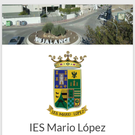
Saltar
al
contenido
IES Mario López