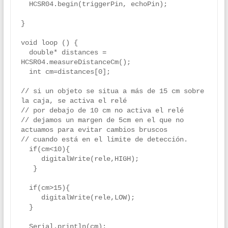
  HCSR04.begin(triggerPin, echoPin);

} 

void loop () {

  double* distances = 
HCSR04.measureDistanceCm();

  int cm=distances[0];

// si un objeto se situa a más de 15 cm sobre 
la caja, se activa el relé

// por debajo de 10 cm no activa el relé

// dejamos un margen de 5cm en el que no 
actuamos para evitar cambios bruscos

// cuando está en el limite de detección.

  if(cm<10){

     digitalWrite(rele,HIGH);

   }

  if(cm>15){

     digitalWrite(rele,LOW);  

  }

  Serial.println(cm);
