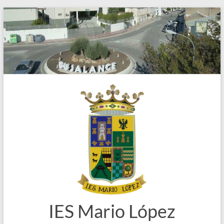
Saltar
al
contenido
IES Mario López