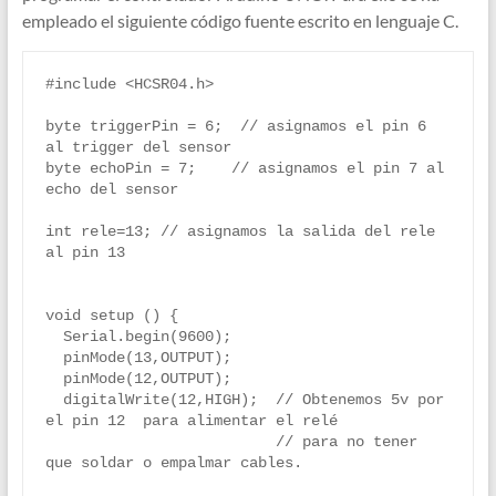
empleado el siguiente código fuente escrito en lenguaje C.
#include <HCSR04.h>

byte triggerPin = 6;  // asignamos el pin 6  
al trigger del sensor

byte echoPin = 7;    // asignamos el pin 7 al 
echo del sensor

int rele=13; // asignamos la salida del rele 
al pin 13

void setup () {

  Serial.begin(9600);

  pinMode(13,OUTPUT);

  pinMode(12,OUTPUT);    

  digitalWrite(12,HIGH);  // Obtenemos 5v por 
el pin 12  para alimentar el relé

                          // para no tener 
que soldar o empalmar cables.
