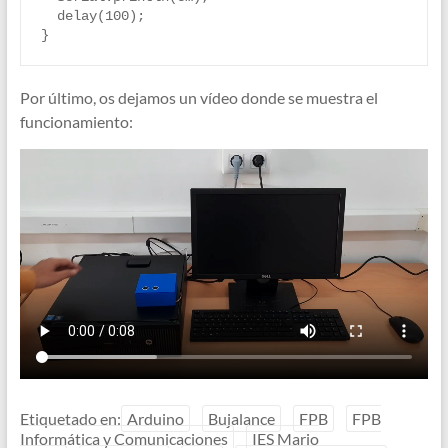
  delay(100);

}
Por último, os dejamos un vídeo donde se muestra el
funcionamiento:
Etiquetado en:
Arduino
Bujalance
FPB
FPB
Informática y Comunicaciones
IES Mario