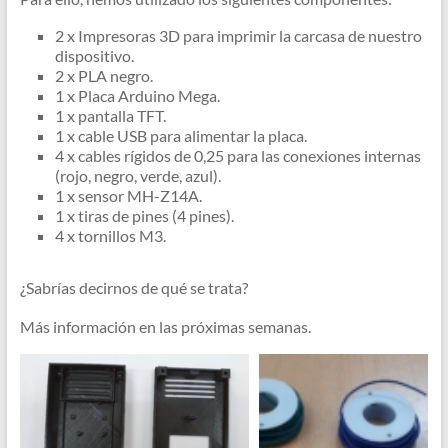
2 x Impresoras 3D para imprimir la carcasa de nuestro
dispositivo.
2 x PLA negro.
1 x Placa Arduino Mega.
1 x pantalla TFT.
1 x cable USB para alimentar la placa.
4 x cables rígidos de 0,25 para las conexiones internas
(rojo, negro, verde, azul).
1 x sensor MH-Z14A.
1 x tiras de pines (4 pines).
4 x tornillos M3.
¿Sabrías decirnos de qué se trata?
Más información en las próximas semanas.