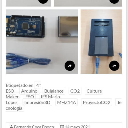
Etiquetado en:
4º
ESO
Arduino
Bujalance
CO2
Cultura
Maker
ESO
IES Mario
López
Impresión3D
MHZ14A
ProyectoCO2
Te
cnología
Fernando Coca Fresco
14 mayo 2021