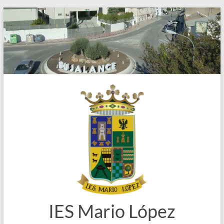
Saltar
al
contenido
IES Mario López