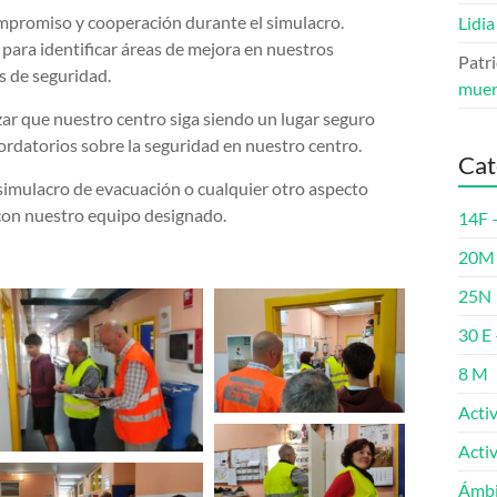
mpromiso y cooperación durante el simulacro.
Lidia
para identificar áreas de mejora en nuestros
Patri
s de seguridad.
muer
r que nuestro centro siga siendo un lugar seguro
cordatorios sobre la seguridad en nuestro centro.
Cat
 simulacro de evacuación o cualquier otro aspecto
con nuestro equipo designado.
14F 
20M 
25N
30 E 
8 M
Acti
Acti
Ámbi