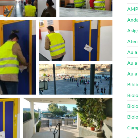
AMP
Andal
Asig
Atenc
Aula
Aula
Aula 
Bibli
Biolo
Biolo
Biolo
Cam