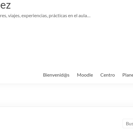
pez
es, viajes, experiencias, prácticas en el aula…
Bienvenid@s
Moodle
Centro
Plan