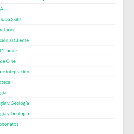
A
ucía Skills
naturas
ión al Cliente
 D Jaque
 de Cine
de integración
oteca
gía
gía y Geología
gía y Geología
peonatos