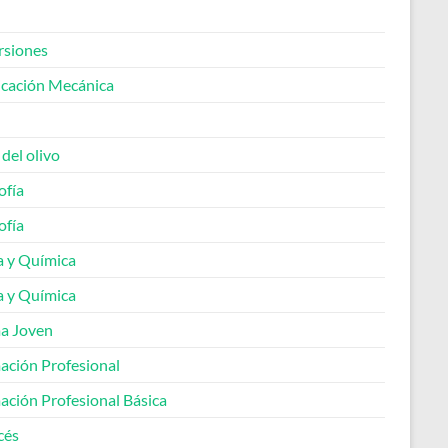
rsiones
icación Mecánica
 del olivo
ofía
ofía
a y Química
a y Química
a Joven
ación Profesional
ación Profesional Básica
cés