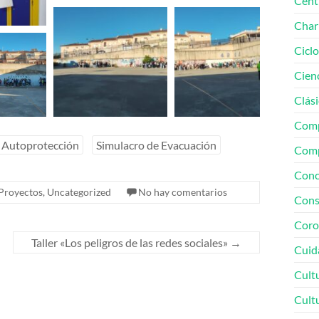
Cent
Char
Cicl
Cien
Clási
Comp
 Autoprotección
Simulacro de Evacuación
Comp
Conc
 Proyectos
,
Uncategorized
No hay comentarios
Cons
Coro
Taller «Los peligros de las redes sociales»
→
Cuid
Cult
Cult