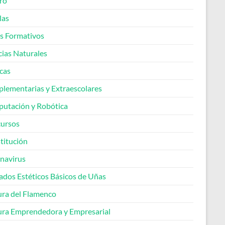
ro
las
os Formativos
cias Naturales
cas
lementarias y Extraescolares
utación y Robótica
ursos
titución
navirus
ados Estéticos Básicos de Uñas
ura del Flamenco
ura Emprendedora y Empresarial