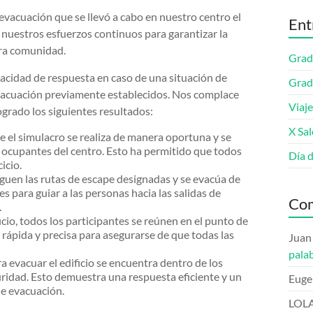
evacuación que se llevó a cabo en nuestro centro el
Ent
de nuestros esfuerzos continuos para garantizar la
tra comunidad.
Grad
apacidad de respuesta en caso de una situación de
Grad
vacuación previamente establecidos. Nos complace
Viaje
ogrado los siguientes resultados:
X Sa
e el simulacro se realiza de manera oportuna y se
s ocupantes del centro. Esto ha permitido que todos
Día 
icio.
iguen las rutas de escape designadas y se evacúa de
 para guiar a las personas hacia las salidas de
Com
.
icio, todos los participantes se reúnen en el punto de
rápida y precisa para asegurarse de que todas las
Juan
pala
a evacuar el edificio se encuentra dentro de los
uridad. Esto demuestra una respuesta eficiente y un
Euge
e evacuación.
LOL