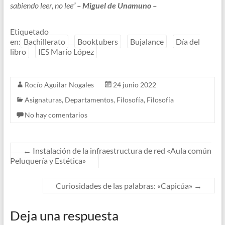
sabiendo leer, no lee”
– Miguel de Unamuno –
Etiquetado
en:
Bachillerato
Booktubers
Bujalance
Día del
libro
IES Mario López
Rocío Aguilar Nogales
24 junio 2022
Asignaturas
,
Departamentos
,
Filosofía
,
Filosofía
No hay comentarios
←
Instalación de la infraestructura de red «Aula común
Peluquería y Estética»
Curiosidades de las palabras: «Capicúa»
→
Deja una respuesta