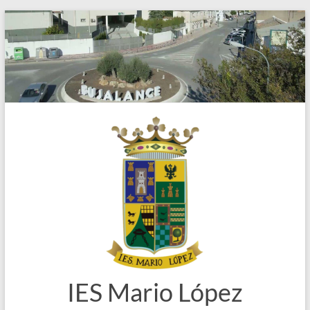
Saltar
al
contenido
IES Mario López