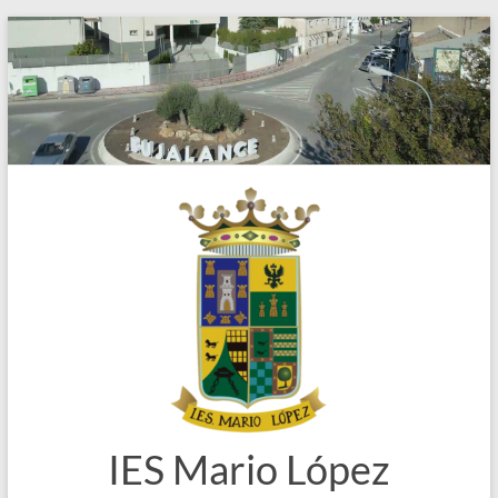
Saltar
al
contenido
IES Mario López