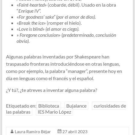
«
Faint-hearted»
(cobarde, débil). Usado en la obra
“
Enrique IV”.
«
For goodness’ sake” (por el amor de dios).
«
Break the ice»
(romper el hielo).
«
Love is blind» (el amor es ciego).
»
Foregone conclusion» (predeterminado, conclusión
obvia).
Algunas palabras inventadas por Shakespeare han
traspasado fronteras introduciéndose en otras lenguas,
como por ejemplo, la palabra “manager”, presente hoy en
día en lenguas como el francés y el español.
¿Y tú?, ¿te atreves a inventar alguna palabra?
Etiquetado en:
Biblioteca
Bujalance
curiosidades de
las palabras
IES Mario López
Laura Ramiro Béjar
27 abril 2023