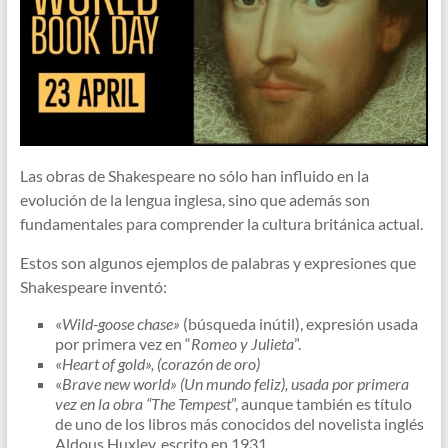
Las obras de Shakespeare no sólo han influido en la
evolución de la lengua inglesa, sino que además son
fundamentales para comprender la cultura británica actual.
Estos son algunos ejemplos de palabras y expresiones que
Shakespeare inventó:
«
Wild-goose chase»
(búsqueda inútil), expresión usada
por primera vez en “
Romeo y Julieta
”.
«
Heart of gold», (corazón de oro)
«
Brave new world» (Un mundo feliz), usada por primera
vez en la obra “The Tempest
”, aunque también es título
de uno de los libros más conocidos del novelista inglés
Aldous Huxley, escrito en 1931.