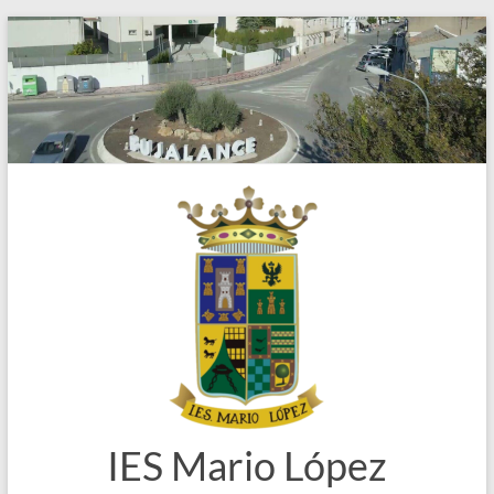
Saltar
al
contenido
IES Mario López