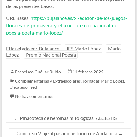
de las presentes bases.
URL Bases:
https://bujalance.es/xl-edicion-de-los-juegos-
florales-de-primavera-y-el-xxxii-premio-nacional-de-
poesia-poeta-mario-lopez/
Etiquetado en:
Bujalance
IES Mario López
Mario
López
Premio Nacional Poesía
Francisco Cuéllar Rubio
11 febrero 2025
Complementarias y Extraescolares
,
Jornadas Mario López
,
Uncategorized
No hay comentarios
←
Pinacoteca de heroínas mitológicas: ALCESTIS
Concurso Viaje al pasado histórico de Andalucía
→