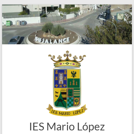
Saltar
al
contenido
IES Mario López