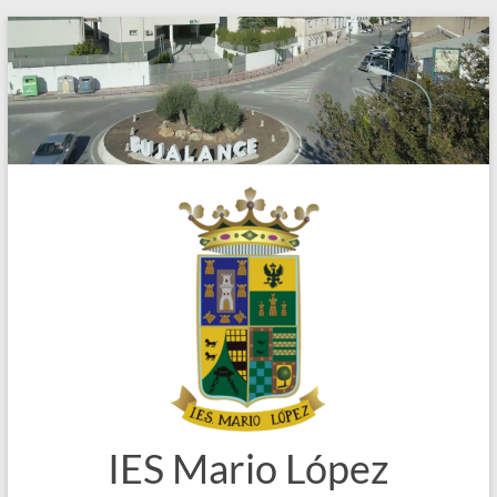
Saltar
al
contenido
IES Mario López